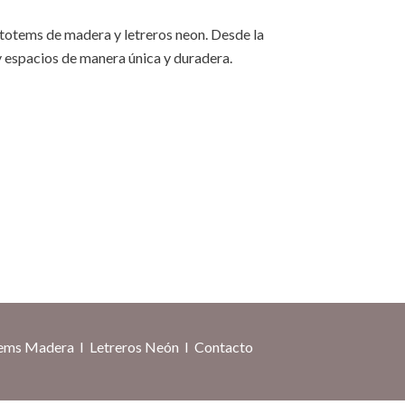
, totems de madera y letreros neon. Desde la
y espacios de manera única y duradera.
ems Madera
I
Letreros Neón
I
Contacto