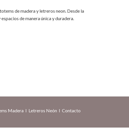
, totems de madera y letreros neon. Desde la
y espacios de manera única y duradera.
ems Madera
I
Letreros Neón
I
Contacto